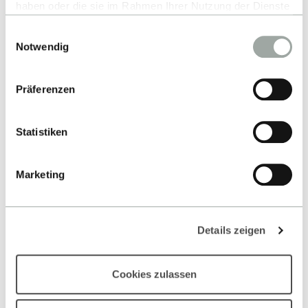
haben oder die sie im Rahmen Ihrer Nutzung der Dienste
gesammelt haben.
Einwilligungsauswahl
Alles zum Thema Cookies und personenbezogene
Notwendig
Datenverarbeitung entnehmen Sie unserer
Datenschutzerklärung
.
Präferenzen
Statistiken
Kontakt
Marketing
Hochschule Reutlingen
Herman Hollerith Zentrum
Danziger Str. 6
Details zeigen
71034 Böblingen
Cookies zulassen
-
Google Maps