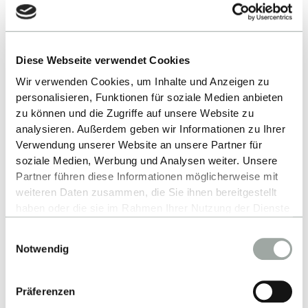
Ansprechpartner
Personenverzeichnis
Diese Webseite verwendet Cookies
person
Wir verwenden Cookies, um Inhalte und Anzeigen zu
personalisieren, Funktionen für soziale Medien anbieten
Partner
zu können und die Zugriffe auf unsere Website zu
analysieren. Außerdem geben wir Informationen zu Ihrer
Porsche AG
Verwendung unserer Website an unsere Partner für
soziale Medien, Werbung und Analysen weiter. Unsere
Dassault Systèmes
Partner führen diese Informationen möglicherweise mit
Landkreis Böblingen
weiteren Daten zusammen, die Sie ihnen bereitgestellt
haben oder die sie im Rahmen Ihrer Nutzung der Dienste
Stadt Böblingen
gesammelt haben.
Einwilligungsauswahl
Alles zum Thema Cookies und personenbezogene
Wüstenrot & Württembergische AG
Notwendig
Datenverarbeitung entnehmen Sie unserer
SCHWARZ
Datenschutzerklärung
.
Robert Bosch GmbH
Präferenzen