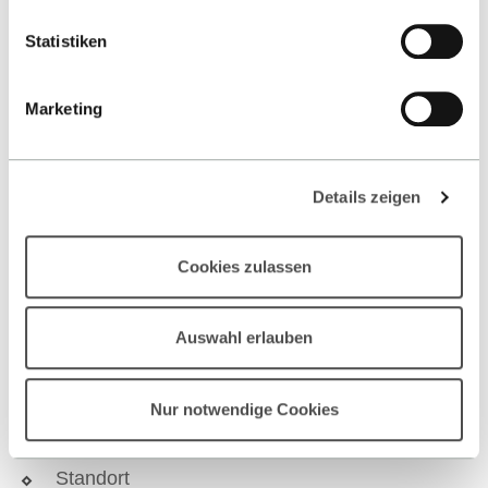
Amazon Web Services
Statistiken
IBM
Hewlett Packard Enterprise
Marketing
MHP Management- und IT-Beratung
GmbH
Details zeigen
CGI
SSC
Cookies zulassen
Beirat
Alumni
Auswahl erlauben
Ranking & Akkreditierung
Nur notwendige Cookies
Fakultät Informatik
Standort