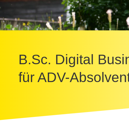
B.Sc. Digital Bu
für ADV-Absolven