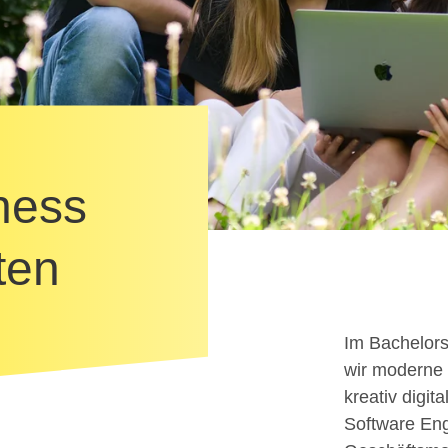
siness
ten
Im Bachelors
wir moderne 
kreativ digi
Software Eng