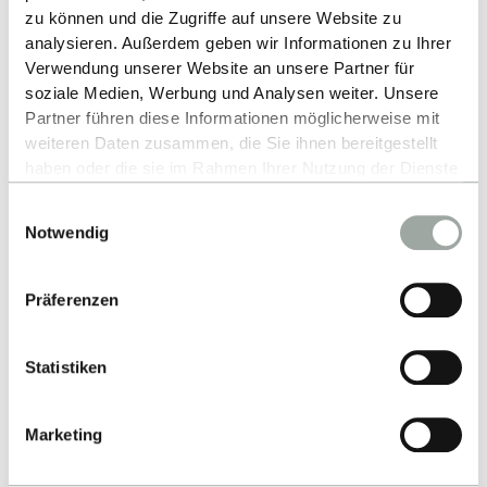
zu können und die Zugriffe auf unsere Website zu
analysieren. Außerdem geben wir Informationen zu Ihrer
Verwendung unserer Website an unsere Partner für
Prof. Dr. Christian Decker
soziale Medien, Werbung und Analysen weiter. Unsere
Partner führen diese Informationen möglicherweise mit
+49 7121 271 4105
weiteren Daten zusammen, die Sie ihnen bereitgestellt
haben oder die sie im Rahmen Ihrer Nutzung der Dienste
E-MAIL SCHREIBEN
gesammelt haben.
Einwilligungsauswahl
Alles zum Thema Cookies und personenbezogene
Notwendig
Datenverarbeitung entnehmen Sie unserer
Datenschutzerklärung
.
Präferenzen
Statistiken
Mitglieder der Forschungsgruppe
Marketing
ANZEIGEN