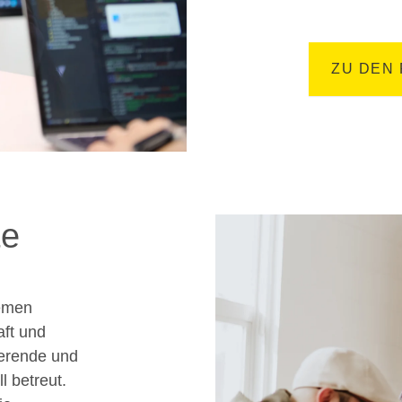
ZU DEN
te
hemen
ft und
ierende und
 betreut.