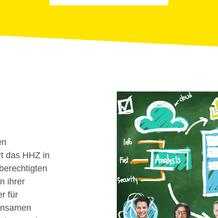
en
rt das HHZ in
berechtigten
n ihrer
r für
einsamen