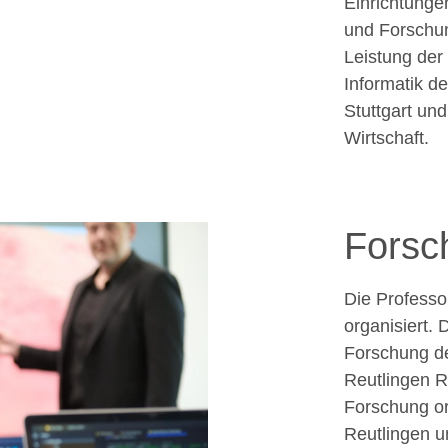
Einrichtunge
und Forschun
Leistung der
Informatik d
Stuttgart un
Wirtschaft.
Forsc
Die Profess
organisiert.
Forschung de
Reutlingen R
Forschung ori
Reutlingen u