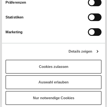
Präferenzen
Hochschule Reutlingen
Herman Hollerith Zentrum
Statistiken
Danziger Str. 6
71034 Böblingen
Marketing
-
Google Maps
Details zeigen
Kontakt
Cookies zulassen
Fakultät
Auswahl erlauben
Studium
Forschung
Nur notwendige Cookies
Standort