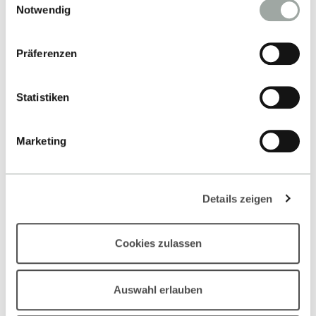
Alles zum Thema Cookies und personenbezogene
Notwendig
Datenverarbeitung entnehmen Sie unserer
Datenschutzerklärung
.
Präferenzen
Kontakt
Statistiken
Hochschule Reutlingen
Herman Hollerith Zentrum
Marketing
Danziger Str. 6
71034 Böblingen
Details zeigen
-
Google Maps
Cookies zulassen
Kontakt
Auswahl erlauben